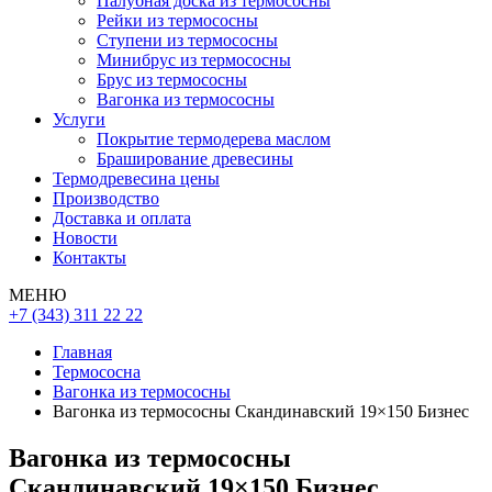
Палубная доска из термососны
Рейки из термососны
Ступени из термососны
Минибрус из термососны
Брус из термососны
Вагонка из термососны
Услуги
Покрытие термодерева маслом
Браширование древесины
Термодревесина цены
Производство
Доставка и оплата
Новости
Контакты
МЕНЮ
+7 (343) 311 22 22
Главная
Термососна
Вагонка из термососны
Вагонка из термососны Скандинавский 19×150 Бизнес
Вагонка из термососны
Скандинавский 19×150 Бизнес