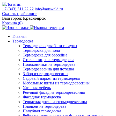
+7 (343) 311 22 22
info@auswald.ru
Скачать прайс-лист
Ваш город:
Красноярск
Корзина
(0)
Главная
Термодоска
Термодерево для бани и сауны
Термодоска для пола
Термодоска для бассейна
Столешницы из термодерева
Подоконники из термодерева
Термодревесина для потолка
Забор из термодревесины
Садовый паркет из термодерева
Мебельные щиты из термодревесины
Уличная мебель
Реечный фасад из термодревесины
Фасадная термодоска
Террасная доска из термодревесины
Планкен из термодерева
Палубная термодоска
Рейка из термодерева для фасада и интерьера