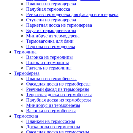
Планкен из термодерева
Палубная термодоска
Рейка из термодерева для фасада и интерьера
Ступени из термодерева
Паркетная доска из термодерева
Брус из термодревесины
Минибрус из термодерева
Термовагонка для бани
Пергола из термодерева
Термолипа
Вагонка из термолипы
Полок из термолипы
Галтель из термолипы
Термобереза
Планкен из термоберезы
Фасадная доска из термоберезы
Реечный фасад из термоберезы
Террасная доска из термоберезы
Палубная доска из термоберезы
Минибрус из термоберезы
Вагонка из термоберезы
Термососна
Планкен из термососны
Доска пола из термососны
Фасадная доска из термососны