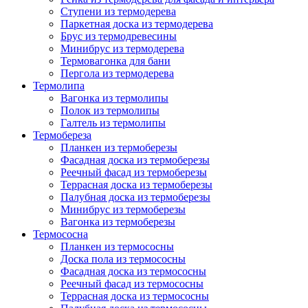
Ступени из термодерева
Паркетная доска из термодерева
Брус из термодревесины
Минибрус из термодерева
Термовагонка для бани
Пергола из термодерева
Термолипа
Вагонка из термолипы
Полок из термолипы
Галтель из термолипы
Термобереза
Планкен из термоберезы
Фасадная доска из термоберезы
Реечный фасад из термоберезы
Террасная доска из термоберезы
Палубная доска из термоберезы
Минибрус из термоберезы
Вагонка из термоберезы
Термососна
Планкен из термососны
Доска пола из термососны
Фасадная доска из термососны
Реечный фасад из термососны
Террасная доска из термососны