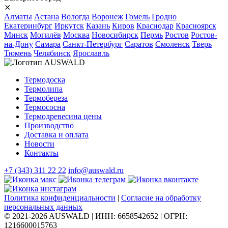
⨯
Алматы
Астана
Вологда
Воронеж
Гомель
Гродно
Екатеринбург
Иркутск
Казань
Киров
Краснодар
Красноярск
Минск
Могилёв
Москва
Новосибирск
Пермь
Ростов
Ростов-
на-Дону
Самара
Санкт-Петербург
Саратов
Смоленск
Тверь
Тюмень
Челябинск
Ярославль
Термодоска
Термолипа
Термобереза
Термососна
Термодревесина цены
Производство
Доставка и оплата
Новости
Контакты
+7 (343) 311 22 22
info@auswald.ru
Политика конфиденциальности
|
Согласие на обработку
персональных данных
© 2021-2026 AUSWALD
|
ИНН: 6658542652
|
ОГРН:
1216600015763