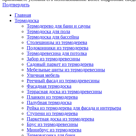
Подтвердить
Главная
Термодоска
Термодерево для бани и сауны
Термодоска для пола
Термодоска для бассейна
Столешницы из термодерева
Подоконники из термодерева
Термодревесина для потолка
Забор из термодревесины
Садовый паркет из термодерева
Мебельные щиты из термодревесины
Уличная мебель
Реечный фасад из термодревесины
Фасадная термодоска
Террасная доска из термодревесины
Планкен из термодерева
Палубная термодоска
Рейка из термодерева для фасада и интерьера
Ступени из термодерева
Паркетная доска из термодерева
Брус из термодревесины
Минибрус из термодерева
Термовагонка для бани