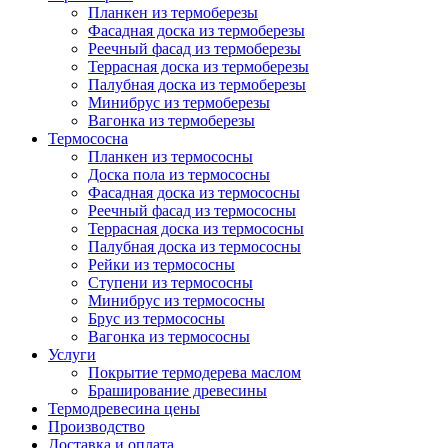
Планкен из термоберезы
Фасадная доска из термоберезы
Реечный фасад из термоберезы
Террасная доска из термоберезы
Палубная доска из термоберезы
Минибрус из термоберезы
Вагонка из термоберезы
Термососна
Планкен из термососны
Доска пола из термососны
Фасадная доска из термососны
Реечный фасад из термососны
Террасная доска из термососны
Палубная доска из термососны
Рейки из термососны
Ступени из термососны
Минибрус из термососны
Брус из термососны
Вагонка из термососны
Услуги
Покрытие термодерева маслом
Браширование древесины
Термодревесина цены
Производство
Доставка и оплата