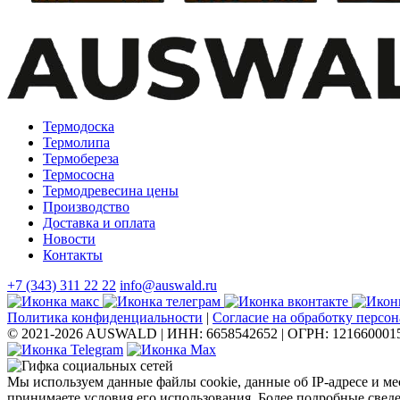
Термодоска
Термолипа
Термобереза
Термососна
Термодревесина цены
Производство
Доставка и оплата
Новости
Контакты
+7 (343) 311 22 22
info@auswald.ru
Политика конфиденциальности
|
Согласие на обработку персо
© 2021-2026 AUSWALD
|
ИНН: 6658542652
|
ОГРН: 121660001
Мы используем данные файлы cookie, данные об IP-адресе и м
принимаете условия его использования. Более подробные свед