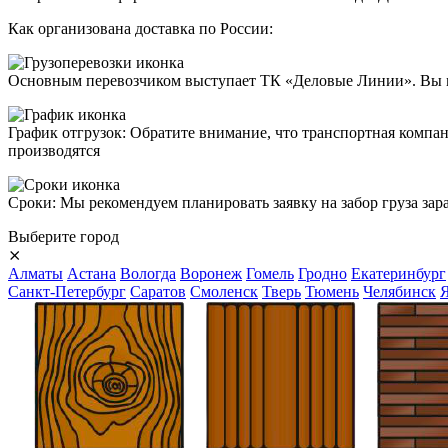
Как организована доставка по России:
Основным перевозчиком выступает
ТК «Деловые Линии»
. Вы 
График отгрузок:
Обратите внимание, что транспортная компани
производятся
Сроки
: Мы рекомендуем планировать заявку на забор груза зара
Выберите город
⨯
Алматы
Астана
Вологда
Воронеж
Гомель
Гродно
Екатеринбург
Санкт-Петербург
Саратов
Смоленск
Тверь
Тюмень
Челябинск
Я