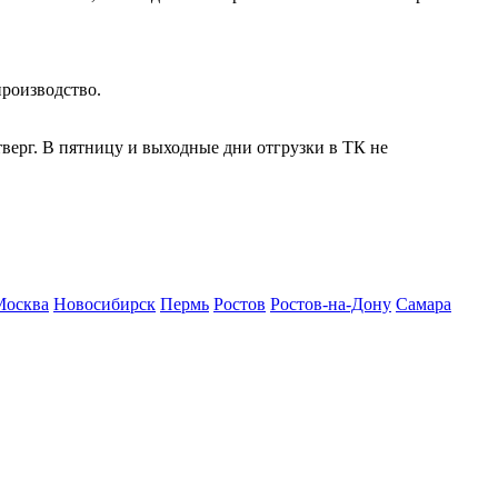
производство.
тверг
. В пятницу и выходные дни отгрузки в ТК не
Москва
Новосибирск
Пермь
Ростов
Ростов-на-Дону
Самара