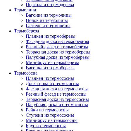
Пергола из термодерева
Термолипа
Вагонка из термолипы
Полок из термолипы
Галтель из термолипы
Термобереза
Планкен из термоберезы
Фасадная доска из термоберезы
Реечный фасад из термоберезы
Террасная доска из термоберезы
Палубная доска из термоберезы
Минибрус из термоберезы
Вагонка из термоберезы
Термососна
Планкен из термососны
Доска пола из термососны
Фасадная доска из термососны
Реечный фасад из термососны
Террасная доска из термососны
Палубная доска из термососны
Рейки из термососны
Ступени из термососны
Минибрус из термососны
Брус из термососны
Вагонка из термососны