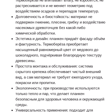
термоберёзы не впитывает влагу, не коробится, не
растрескивается и не меняет геометрию под
воздействием осадков и перепадов температур.
Долговечность и биостойкость: материал не
подвержен гниению, плесени, грибку и воздействию
насекомых-древоточцев без какой-либо
химической обработки.
Эстетика и дизайн: планкен придаёт фасаду объём
и фактурность. Термоберёза приобретает
насыщенный равномерный цвет от медового до
шоколадного, подчёркивая благородную текстуру
древесины.
Простота монтажа и обслуживания: система
скрытого крепежа обеспечивает чистый внешний
вид, а сам материал не требует ежегодного ухода,
покраски или пропитки.
Экологичность: при производстве используются
только тепло и пар, что делает планкен
безопасным для здоровья человека и окружающей
среды.
Универсальность применения: подходит для