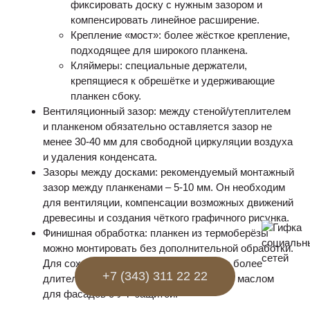
фиксировать доску с нужным зазором и
компенсировать линейное расширение.
Крепление «мост»: более жёсткое крепление,
подходящее для широкого планкена.
Кляймеры: специальные держатели,
крепящиеся к обрешётке и удерживающие
планкен сбоку.
Вентиляционный зазор: между стеной/утеплителем
и планкеном обязательно оставляется зазор не
менее 30-40 мм для свободной циркуляции воздуха
и удаления конденсата.
Зазоры между досками: рекомендуемый монтажный
зазор между планкенами – 5-10 мм. Он необходим
для вентиляции, компенсации возможных движений
древесины и создания чёткого графичного рисунка.
Финишная обработка: планкен из термоберёзы
можно монтировать без дополнительной обработки.
Для сохранения насыщенного цвета на более
+7 (343) 311 22 22
длительный срок можно обработать его маслом
для фасадов с УФ-защитой.