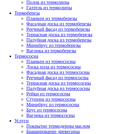
Полок из термолипы
Галтель из термолипы
Термобереза
Планкен из термоберезы
Фасадная доска из термоберезы
Реечный фасад из термоберезы
Террасная доска из термоберезы
Палубная доска из термоберезы
Минибрус из термоберезы
Вагонка из термоберезы
Термососна
Планкен из термососны
Доска пола из термососны
Фасадная доска из термососны
Реечный фасад из термососны
Террасная доска из термососны
Палубная доска из термососны
Рейки из термососны
Ступени из термососны
Минибрус из термососны
Брус из термососны
Вагонка из термососны
Услуги
Покрытие термодерева маслом
Браширование древесины