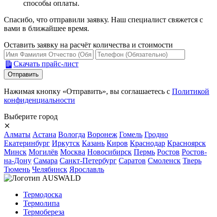
способы оплаты.
Спасибо, что отправили заявку. Наш специалист свяжется с
вами в ближайшее время.
Оставить заявку на расчёт количества и стоимости
Скачать прайс-лист
Нажимая кнопку «Отправить», вы соглашаетесь с
Политикой
конфиденциальности
Выберите город
⨯
Алматы
Астана
Вологда
Воронеж
Гомель
Гродно
Екатеринбург
Иркутск
Казань
Киров
Краснодар
Красноярск
Минск
Могилёв
Москва
Новосибирск
Пермь
Ростов
Ростов-
на-Дону
Самара
Санкт-Петербург
Саратов
Смоленск
Тверь
Тюмень
Челябинск
Ярославль
Термодоска
Термолипа
Термобереза