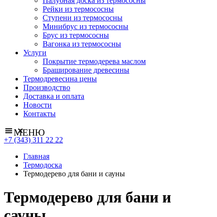
Палубная доска из термососны
Рейки из термососны
Ступени из термососны
Минибрус из термососны
Брус из термососны
Вагонка из термососны
Услуги
Покрытие термодерева маслом
Браширование древесины
Термодревесина цены
Производство
Доставка и оплата
Новости
Контакты
МЕНЮ
+7 (343) 311 22 22
Главная
Термодоска
Термодерево для бани и сауны
Термодерево для бани и
сауны