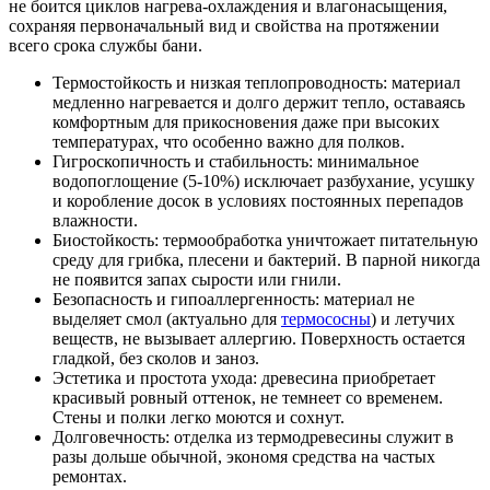
не боится циклов нагрева-охлаждения и влагонасыщения,
сохраняя первоначальный вид и свойства на протяжении
всего срока службы бани.
Термостойкость и низкая теплопроводность: материал
медленно нагревается и долго держит тепло, оставаясь
комфортным для прикосновения даже при высоких
температурах, что особенно важно для полков.
Гигроскопичность и стабильность: минимальное
водопоглощение (5-10%) исключает разбухание, усушку
и коробление досок в условиях постоянных перепадов
влажности.
Биостойкость: термообработка уничтожает питательную
среду для грибка, плесени и бактерий. В парной никогда
не появится запах сырости или гнили.
Безопасность и гипоаллергенность: материал не
выделяет смол (актуально для
термососны
) и летучих
веществ, не вызывает аллергию. Поверхность остается
гладкой, без сколов и заноз.
Эстетика и простота ухода: древесина приобретает
красивый ровный оттенок, не темнеет со временем.
Стены и полки легко моются и сохнут.
Долговечность: отделка из термодревесины служит в
разы дольше обычной, экономя средства на частых
ремонтах.