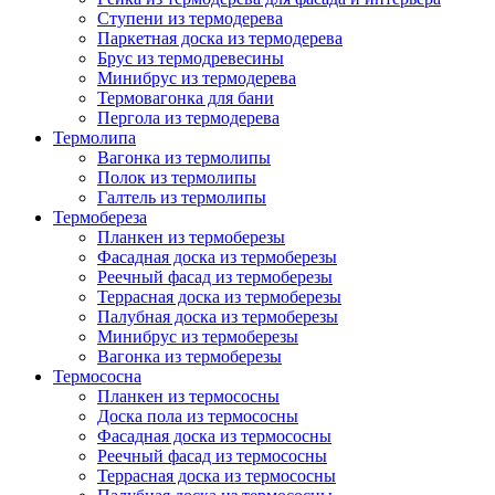
Ступени из термодерева
Паркетная доска из термодерева
Брус из термодревесины
Минибрус из термодерева
Термовагонка для бани
Пергола из термодерева
Термолипа
Вагонка из термолипы
Полок из термолипы
Галтель из термолипы
Термобереза
Планкен из термоберезы
Фасадная доска из термоберезы
Реечный фасад из термоберезы
Террасная доска из термоберезы
Палубная доска из термоберезы
Минибрус из термоберезы
Вагонка из термоберезы
Термососна
Планкен из термососны
Доска пола из термососны
Фасадная доска из термососны
Реечный фасад из термососны
Террасная доска из термососны