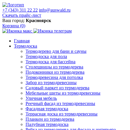
+7 (343) 311 22 22
info@auswald.ru
Скачать прайс-лист
Ваш город:
Красноярск
Корзина
(0)
Главная
Термодоска
Термодерево для бани и сауны
Термодоска для пола
Термодоска для бассейна
Столешницы из термодерева
Подоконники из термодерева
Термодревесина для потолка
Забор из термодревесины
Садовый паркет из термодерева
Мебельные щиты из термодревесины
Уличная мебель
Реечный фасад из термодревесины
Фасадная термодоска
Террасная доска из термодревесины
Планкен из термодерева
Палубная термодоска
Рейка из термодерева для фасада и интерьера